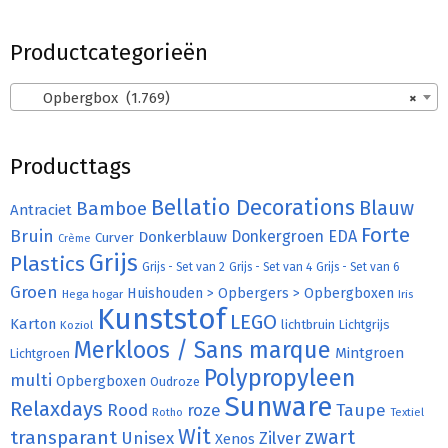
Productcategorieën
Opbergbox (1.769)
×
Producttags
Bellatio Decorations
Bamboe
Blauw
Antraciet
Forte
Bruin
Donkergroen
EDA
Donkerblauw
Curver
Crème
Grijs
Plastics
Grijs - Set van 2
Grijs - Set van 4
Grijs - Set van 6
Groen
Huishouden > Opbergers > Opbergboxen
Hega hogar
Iris
Kunststof
LEGO
Karton
lichtbruin
Lichtgrijs
Koziol
Merkloos / Sans marque
Mintgroen
Lichtgroen
Polypropyleen
multi
Opbergboxen
Oudroze
Sunware
Relaxdays
Rood
roze
Taupe
Rotho
Textiel
Wit
transparant
zwart
Unisex
Zilver
Xenos