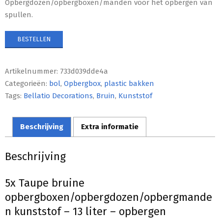
Opbergdozen/opbergboxen/manden voor het opbergen van
spullen.
BESTELLEN
Artikelnummer:
733d039dde4a
Categorieën:
bol
,
Opbergbox
,
plastic bakken
Tags:
Bellatio Decorations
,
Bruin
,
Kunststof
Beschrijving
Extra informatie
Beschrijving
5x Taupe bruine
opbergboxen/opbergdozen/opbergmande
n kunststof – 13 liter – opbergen