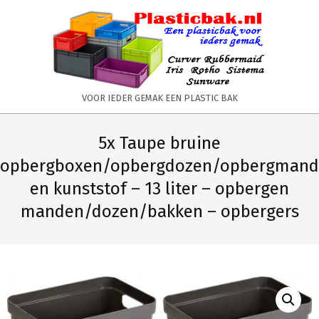
Skip
to
content
PLASTICBAK.NL
VOOR IEDER GEMAK EEN PLASTIC BAK
Primary
Secondary
Navigation
Navigation
5x Taupe bruine
Menu
Menu
opbergboxen/opbergdozen/opbergmand
en kunststof – 13 liter – opbergen
manden/dozen/bakken – opbergers