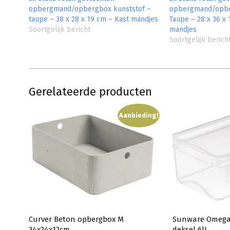
opbergmand/opbergbox kunststof –
opbergmand/opbe
taupe – 38 x 28 x 19 cm – Kast mandjes
Taupe – 28 x 36 x 
Soortgelijk bericht
mandjes
Soortgelijk berich
Gerelateerde producten
Aanbieding!
Curver Beton opbergbox M
Sunware Omega
34x24x12cm
deksel 6lL