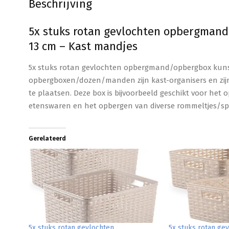
Beschrijving
5x stuks rotan gevlochten opbergmand/
13 cm – Kast mandjes
5x stuks rotan gevlochten opbergmand/opbergbox kunsts
opbergboxen/dozen/manden zijn kast-organisers en zij
te plaatsen. Deze box is bijvoorbeeld geschikt voor het
etenswaren en het opbergen van diverse rommeltjes/spul
Gerelateerd
5x stuks rotan gevlochten
5x stuks rotan ge