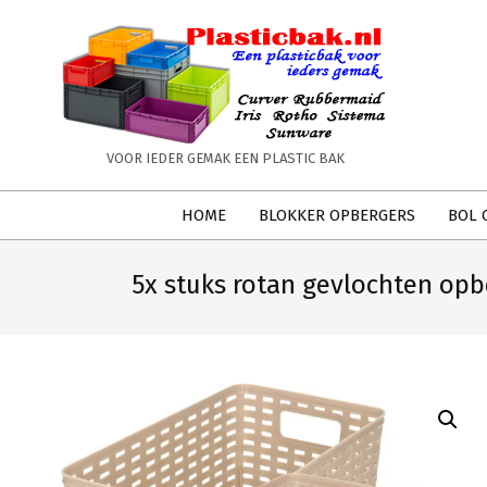
Skip
to
content
PLASTICBAK.NL
VOOR IEDER GEMAK EEN PLASTIC BAK
Secondary
HOME
BLOKKER OPBERGERS
BOL 
Navigation
Menu
5x stuks rotan gevlochten op