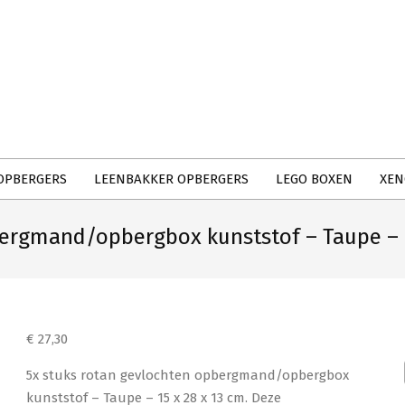
Primary
Navigation
Menu
OPBERGERS
LEENBAKKER OPBERGERS
LEGO BOXEN
XEN
bergmand/opbergbox kunststof – Taupe – 1
€
27,30
5x stuks rotan gevlochten opbergmand/opbergbox
kunststof – Taupe – 15 x 28 x 13 cm. Deze