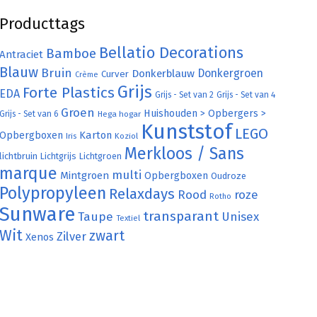
Producttags
Bellatio Decorations
Bamboe
Antraciet
Blauw
Bruin
Donkergroen
Donkerblauw
Curver
Crème
Grijs
Forte Plastics
EDA
Grijs - Set van 2
Grijs - Set van 4
Groen
Huishouden > Opbergers >
Grijs - Set van 6
Hega hogar
Kunststof
LEGO
Karton
Opbergboxen
Iris
Koziol
Merkloos / Sans
lichtbruin
Lichtgrijs
Lichtgroen
marque
multi
Mintgroen
Opbergboxen
Oudroze
Polypropyleen
Relaxdays
Rood
roze
Rotho
Sunware
transparant
Taupe
Unisex
Textiel
Wit
zwart
Zilver
Xenos