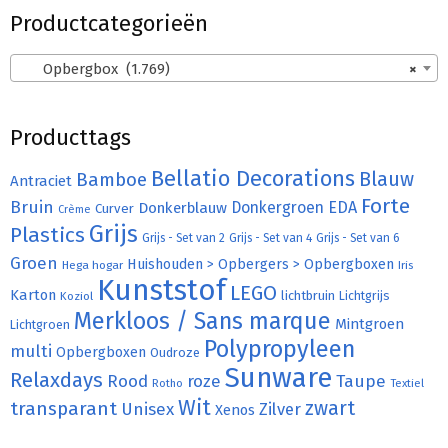
Productcategorieën
Opbergbox (1.769)
×
Producttags
Bellatio Decorations
Bamboe
Blauw
Antraciet
Forte
Bruin
Donkergroen
EDA
Donkerblauw
Curver
Crème
Grijs
Plastics
Grijs - Set van 2
Grijs - Set van 4
Grijs - Set van 6
Groen
Huishouden > Opbergers > Opbergboxen
Hega hogar
Iris
Kunststof
LEGO
Karton
lichtbruin
Lichtgrijs
Koziol
Merkloos / Sans marque
Mintgroen
Lichtgroen
Polypropyleen
multi
Opbergboxen
Oudroze
Sunware
Relaxdays
Rood
roze
Taupe
Rotho
Textiel
Wit
transparant
zwart
Unisex
Zilver
Xenos