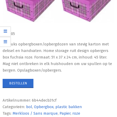
€
34,05
5x stuks opbergboxen/opbergdozen van stevig karton met
deksel en handvaten. Home storage ruit design opbergers
box fuchsia roze. Formaat: 51 x 37 x 24 cm, inhoud: 45 liter.
Mag niet ontbreken in elk huishouden om uw spullen op te
bergen. Opslagboxen/opbergers.
BESTELLEN
Artikelnummer:
6b44decb31cf
Categorieën:
bol
,
Opbergbox
,
plastic bakken
Tags:
Merkloos / Sans marque
,
Papier
,
roze