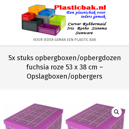
Skip
to
content
PLASTICBAK.NL
VOOR IEDER GEMAK EEN PLASTIC BAK
Primary
Secondary
Navigation
Navigation
5x stuks opbergboxen/opbergdozen
Menu
Menu
fuchsia roze 53 x 38 cm –
Opslagboxen/opbergers