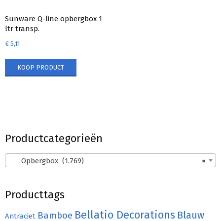
Sunware Q-line opbergbox 1
ltr transp.
€
5,11
KOOP PRODUCT
Productcategorieën
Opbergbox (1.769)
×
Producttags
Bellatio Decorations
Bamboe
Blauw
Antraciet