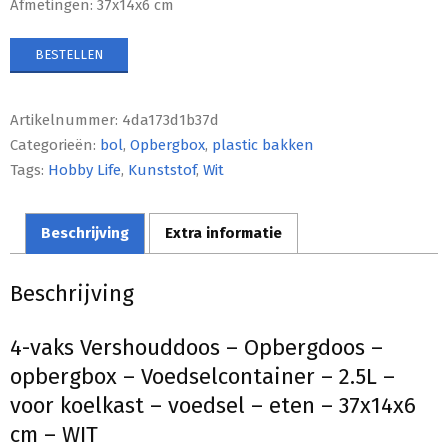
Afmetingen: 37x14x6 cm
BESTELLEN
Artikelnummer:
4da173d1b37d
Categorieën:
bol
,
Opbergbox
,
plastic bakken
Tags:
Hobby Life
,
Kunststof
,
Wit
Beschrijving
Extra informatie
Beschrijving
4-vaks Vershouddoos – Opbergdoos –
opbergbox – Voedselcontainer – 2.5L –
voor koelkast – voedsel – eten – 37x14x6
cm – WIT