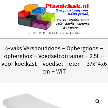
Skip
to
content
PLASTICBAK.NL
VOOR IEDER GEMAK EEN PLASTIC BAK
Primary
Secondary
Navigation
Navigation
4-vaks Vershouddoos – Opbergdoos –
Menu
Menu
opbergbox – Voedselcontainer – 2.5L –
voor koelkast – voedsel – eten – 37x14x6
cm – WIT