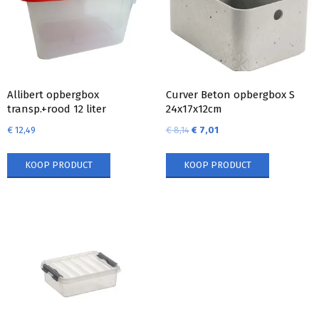
Allibert opbergbox
Curver Beton opbergbox S
transp.+rood 12 liter
24x17x12cm
€
12,49
€
8,14
€
7,01
KOOP PRODUCT
KOOP PRODUCT