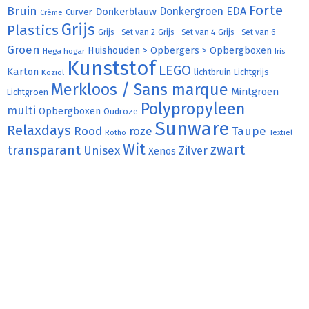
Forte
Bruin
Donkergroen
EDA
Donkerblauw
Curver
Crème
Grijs
Plastics
Grijs - Set van 2
Grijs - Set van 4
Grijs - Set van 6
Groen
Huishouden > Opbergers > Opbergboxen
Hega hogar
Iris
Kunststof
LEGO
Karton
lichtbruin
Lichtgrijs
Koziol
Merkloos / Sans marque
Mintgroen
Lichtgroen
Polypropyleen
multi
Opbergboxen
Oudroze
Sunware
Relaxdays
Rood
roze
Taupe
Rotho
Textiel
Wit
transparant
zwart
Unisex
Zilver
Xenos