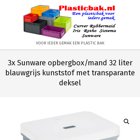
Skip
to
content
PLASTICBAK.NL
VOOR IEDER GEMAK EEN PLASTIC BAK
Primary
Secondary
Navigation
Navigation
3x Sunware opbergbox/mand 32 liter
Menu
Menu
blauwgrijs kunststof met transparante
deksel