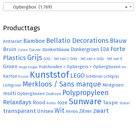
Opbergbox (1.769)
×
Producttags
Bellatio Decorations
Bamboe
Blauw
Antraciet
Forte
Bruin
Donkergroen
EDA
Donkerblauw
Curver
Crème
Grijs
Plastics
Grijs - Set van 2
Grijs - Set van 4
Grijs - Set van 6
Groen
Huishouden > Opbergers > Opbergboxen
Hega hogar
Iris
Kunststof
LEGO
Karton
lichtbruin
Lichtgrijs
Koziol
Merkloos / Sans marque
Mintgroen
Lichtgroen
Polypropyleen
multi
Opbergboxen
Oudroze
Sunware
Relaxdays
Rood
roze
Taupe
Rotho
Textiel
Wit
transparant
zwart
Unisex
Zilver
Xenos