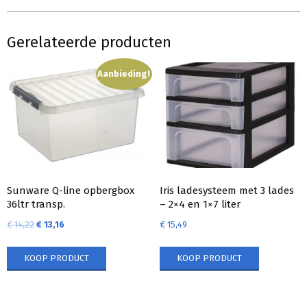
Gerelateerde producten
Aanbieding!
Sunware Q-line opbergbox
Iris ladesysteem met 3 lades
36ltr transp.
– 2×4 en 1×7 liter
€
14,22
€
13,16
€
15,49
KOOP PRODUCT
KOOP PRODUCT