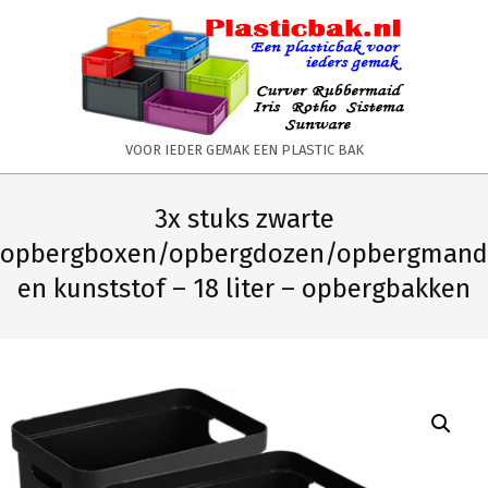
Skip
to
content
PLASTICBAK.NL
VOOR IEDER GEMAK EEN PLASTIC BAK
Primary
Secondary
Navigation
Navigation
3x stuks zwarte
Menu
Menu
opbergboxen/opbergdozen/opbergmand
en kunststof – 18 liter – opbergbakken