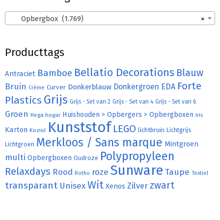
Opbergbox (1.769)
×
Producttags
Bellatio Decorations
Bamboe
Blauw
Antraciet
Forte
Bruin
Donkergroen
EDA
Donkerblauw
Curver
Crème
Grijs
Plastics
Grijs - Set van 2
Grijs - Set van 4
Grijs - Set van 6
Groen
Huishouden > Opbergers > Opbergboxen
Hega hogar
Iris
Kunststof
LEGO
Karton
lichtbruin
Lichtgrijs
Koziol
Merkloos / Sans marque
Mintgroen
Lichtgroen
Polypropyleen
multi
Opbergboxen
Oudroze
Sunware
Relaxdays
Rood
roze
Taupe
Rotho
Textiel
Wit
transparant
zwart
Unisex
Zilver
Xenos