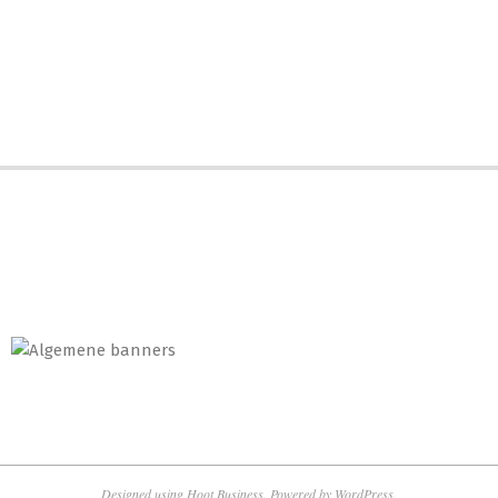
Designed using
Hoot Business
. Powered by
WordPress
.