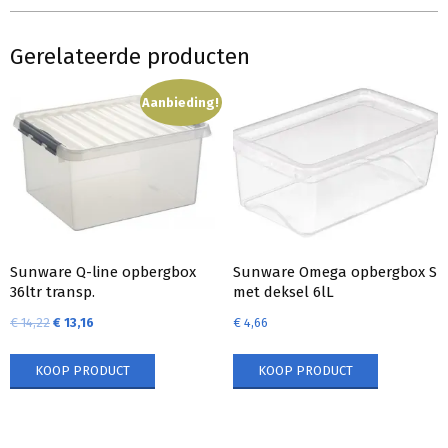
Gerelateerde producten
Aanbieding!
Sunware Q-line opbergbox
Sunware Omega opbergbox S
36ltr transp.
met deksel 6lL
€
14,22
€
13,16
€
4,66
KOOP PRODUCT
KOOP PRODUCT