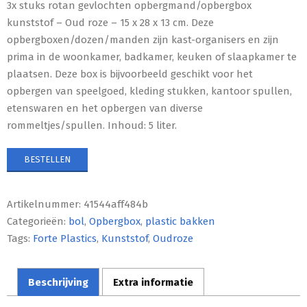
3x stuks rotan gevlochten opbergmand/opbergbox
kunststof – Oud roze – 15 x 28 x 13 cm. Deze
opbergboxen/dozen/manden zijn kast-organisers en zijn
prima in de woonkamer, badkamer, keuken of slaapkamer te
plaatsen. Deze box is bijvoorbeeld geschikt voor het
opbergen van speelgoed, kleding stukken, kantoor spullen,
etenswaren en het opbergen van diverse
rommeltjes/spullen. Inhoud: 5 liter.
BESTELLEN
Artikelnummer:
41544aff484b
Categorieën:
bol
,
Opbergbox
,
plastic bakken
Tags:
Forte Plastics
,
Kunststof
,
Oudroze
Beschrijving
Extra informatie