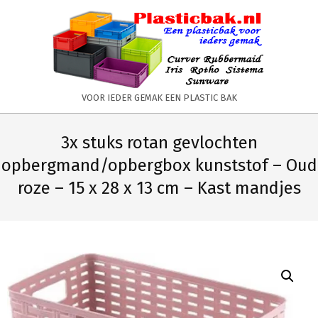
Skip
to
content
PLASTICBAK.NL
VOOR IEDER GEMAK EEN PLASTIC BAK
Primary
Secondary
Navigation
Navigation
3x stuks rotan gevlochten
Menu
Menu
opbergmand/opbergbox kunststof – Oud
roze – 15 x 28 x 13 cm – Kast mandjes