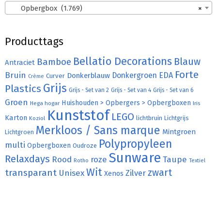
Opbergbox (1.769)
×
Producttags
Bellatio Decorations
Bamboe
Blauw
Antraciet
Forte
Bruin
Donkergroen
EDA
Donkerblauw
Curver
Crème
Grijs
Plastics
Grijs - Set van 2
Grijs - Set van 4
Grijs - Set van 6
Groen
Huishouden > Opbergers > Opbergboxen
Hega hogar
Iris
Kunststof
LEGO
Karton
lichtbruin
Lichtgrijs
Koziol
Merkloos / Sans marque
Mintgroen
Lichtgroen
Polypropyleen
multi
Opbergboxen
Oudroze
Sunware
Relaxdays
Rood
roze
Taupe
Rotho
Textiel
Wit
transparant
zwart
Unisex
Zilver
Xenos