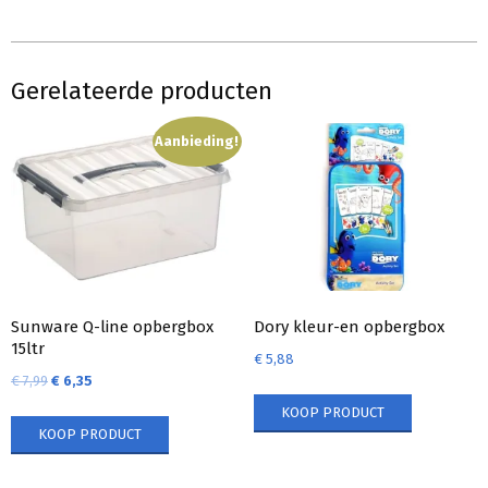
Gerelateerde producten
Aanbieding!
Sunware Q-line opbergbox
Dory kleur-en opbergbox
15ltr
€
5,88
€
7,99
€
6,35
KOOP PRODUCT
KOOP PRODUCT