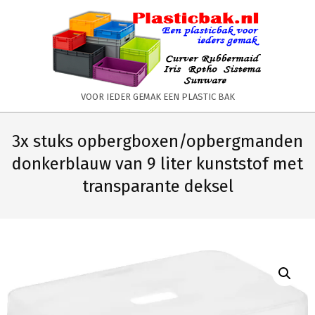
Skip
to
content
PLASTICBAK.NL
VOOR IEDER GEMAK EEN PLASTIC BAK
Primary
Secondary
Navigation
Navigation
3x stuks opbergboxen/opbergmanden
Menu
Menu
donkerblauw van 9 liter kunststof met
transparante deksel