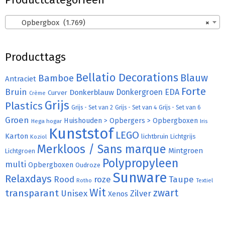
Opbergbox (1.769)
×
Producttags
Bellatio Decorations
Bamboe
Blauw
Antraciet
Forte
Bruin
Donkergroen
EDA
Donkerblauw
Curver
Crème
Grijs
Plastics
Grijs - Set van 2
Grijs - Set van 4
Grijs - Set van 6
Groen
Huishouden > Opbergers > Opbergboxen
Hega hogar
Iris
Kunststof
LEGO
Karton
lichtbruin
Lichtgrijs
Koziol
Merkloos / Sans marque
Mintgroen
Lichtgroen
Polypropyleen
multi
Opbergboxen
Oudroze
Sunware
Relaxdays
Rood
roze
Taupe
Rotho
Textiel
Wit
transparant
zwart
Unisex
Zilver
Xenos