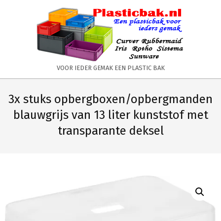
Skip
to
content
PLASTICBAK.NL
VOOR IEDER GEMAK EEN PLASTIC BAK
Primary
Secondary
Navigation
Navigation
3x stuks opbergboxen/opbergmanden
Menu
Menu
blauwgrijs van 13 liter kunststof met
transparante deksel