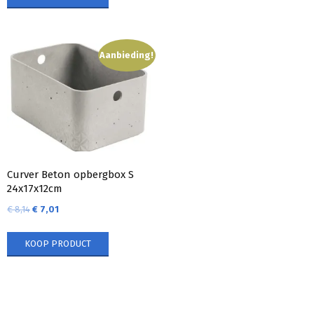
Aanbieding!
Curver Beton opbergbox S
24x17x12cm
€
8,14
€
7,01
KOOP PRODUCT