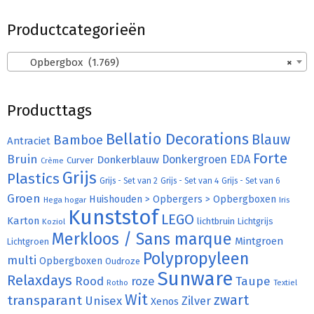
Productcategorieën
Opbergbox (1.769)
×
Producttags
Bellatio Decorations
Bamboe
Blauw
Antraciet
Forte
Bruin
Donkergroen
EDA
Donkerblauw
Curver
Crème
Grijs
Plastics
Grijs - Set van 2
Grijs - Set van 4
Grijs - Set van 6
Groen
Huishouden > Opbergers > Opbergboxen
Hega hogar
Iris
Kunststof
LEGO
Karton
lichtbruin
Lichtgrijs
Koziol
Merkloos / Sans marque
Mintgroen
Lichtgroen
Polypropyleen
multi
Opbergboxen
Oudroze
Sunware
Relaxdays
Rood
roze
Taupe
Rotho
Textiel
Wit
transparant
zwart
Unisex
Zilver
Xenos