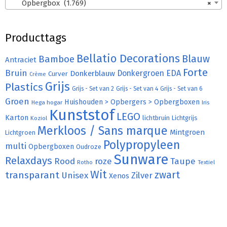
Opbergbox (1.769)
×
Producttags
Bellatio Decorations
Bamboe
Blauw
Antraciet
Forte
Bruin
Donkergroen
EDA
Donkerblauw
Curver
Crème
Grijs
Plastics
Grijs - Set van 2
Grijs - Set van 4
Grijs - Set van 6
Groen
Huishouden > Opbergers > Opbergboxen
Hega hogar
Iris
Kunststof
LEGO
Karton
lichtbruin
Lichtgrijs
Koziol
Merkloos / Sans marque
Mintgroen
Lichtgroen
Polypropyleen
multi
Opbergboxen
Oudroze
Sunware
Relaxdays
Rood
roze
Taupe
Rotho
Textiel
Wit
transparant
zwart
Unisex
Zilver
Xenos