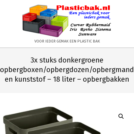
Skip
to
content
PLASTICBAK.NL
VOOR IEDER GEMAK EEN PLASTIC BAK
Primary
Secondary
Navigation
Navigation
3x stuks donkergroene
Menu
Menu
opbergboxen/opbergdozen/opbergmand
en kunststof – 18 liter – opbergbakken