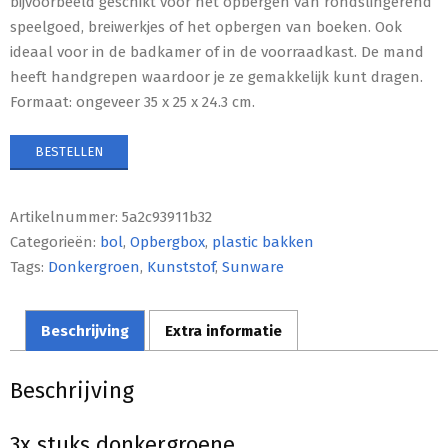
bijvoorbeeld geschikt voor het opbergen van rondslingerend
speelgoed, breiwerkjes of het opbergen van boeken. Ook
ideaal voor in de badkamer of in de voorraadkast. De mand
heeft handgrepen waardoor je ze gemakkelijk kunt dragen.
Formaat: ongeveer 35 x 25 x 24.3 cm.
BESTELLEN
Artikelnummer:
5a2c93911b32
Categorieën:
bol
,
Opbergbox
,
plastic bakken
Tags:
Donkergroen
,
Kunststof
,
Sunware
Beschrijving
Extra informatie
Beschrijving
3x stuks donkergroene