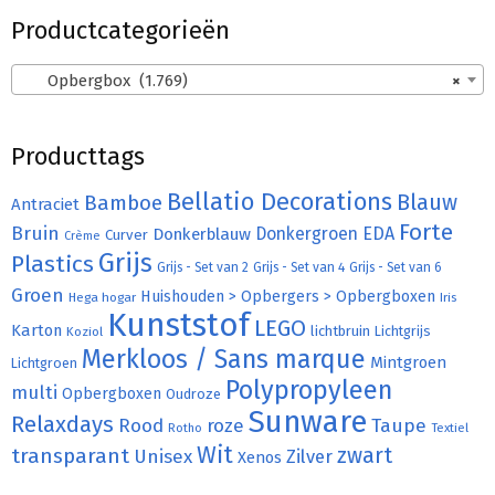
Productcategorieën
Opbergbox (1.769)
×
Producttags
Bellatio Decorations
Bamboe
Blauw
Antraciet
Forte
Bruin
Donkergroen
EDA
Donkerblauw
Curver
Crème
Grijs
Plastics
Grijs - Set van 2
Grijs - Set van 4
Grijs - Set van 6
Groen
Huishouden > Opbergers > Opbergboxen
Hega hogar
Iris
Kunststof
LEGO
Karton
lichtbruin
Lichtgrijs
Koziol
Merkloos / Sans marque
Mintgroen
Lichtgroen
Polypropyleen
multi
Opbergboxen
Oudroze
Sunware
Relaxdays
Rood
roze
Taupe
Rotho
Textiel
Wit
transparant
zwart
Unisex
Zilver
Xenos