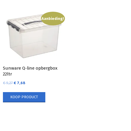
Aanbieding!
Sunware Q-line opbergbox
22ltr
€
9,27
€
7,68
KOOP PRODUCT