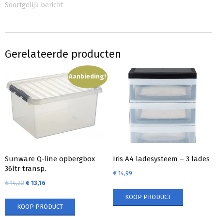
Soortgelijk bericht
Gerelateerde producten
Aanbieding!
Sunware Q-line opbergbox
Iris A4 ladesysteem – 3 lades
36ltr transp.
€
14,99
€
14,22
€
13,16
KOOP PRODUCT
KOOP PRODUCT