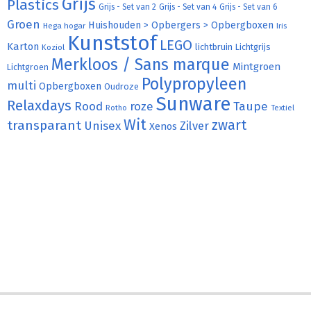
Grijs
Plastics
Grijs - Set van 2
Grijs - Set van 4
Grijs - Set van 6
Groen
Huishouden > Opbergers > Opbergboxen
Hega hogar
Iris
Kunststof
LEGO
Karton
lichtbruin
Lichtgrijs
Koziol
Merkloos / Sans marque
Mintgroen
Lichtgroen
Polypropyleen
multi
Opbergboxen
Oudroze
Sunware
Relaxdays
Rood
roze
Taupe
Rotho
Textiel
Wit
transparant
zwart
Unisex
Zilver
Xenos