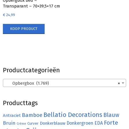
Opbergbox bed –
Transparant – 70×39,5×17 cm
€
24,99
KOOP PRODUCT
Productcategorieën
Opbergbox (1.769)
×
Producttags
Bellatio Decorations
Bamboe
Blauw
Antraciet
Forte
Bruin
Donkergroen
EDA
Donkerblauw
Curver
Crème