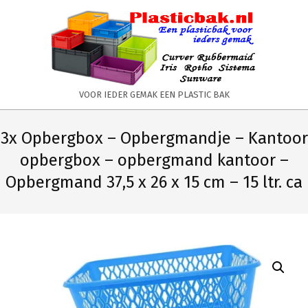
Skip
to
content
PLASTICBAK.NL
VOOR IEDER GEMAK EEN PLASTIC BAK
Primary
Secondary
Navigation
Navigation
3x Opbergbox – Opbergmandje – Kantoor
Menu
Menu
opbergbox – opbergmand kantoor –
Opbergmand 37,5 x 26 x 15 cm – 15 ltr. ca