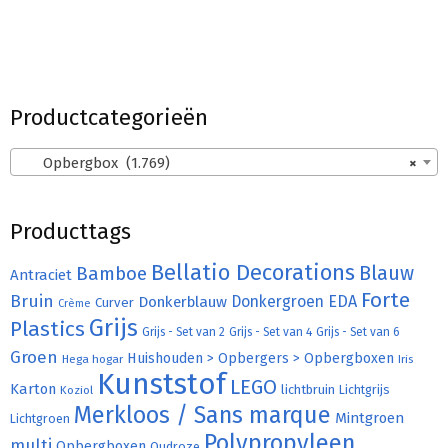
Productcategorieën
Opbergbox (1.769)
×
Producttags
Bellatio Decorations
Bamboe
Blauw
Antraciet
Forte
Bruin
Donkergroen
EDA
Donkerblauw
Curver
Crème
Grijs
Plastics
Grijs - Set van 2
Grijs - Set van 4
Grijs - Set van 6
Groen
Huishouden > Opbergers > Opbergboxen
Hega hogar
Iris
Kunststof
LEGO
Karton
lichtbruin
Lichtgrijs
Koziol
Merkloos / Sans marque
Mintgroen
Lichtgroen
Polypropyleen
multi
Opbergboxen
Oudroze