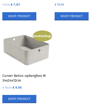
€
8,14
€
7,01
€
19,99
KOOP PRODUCT
KOOP PRODUCT
Aanbieding!
Curver Beton opbergbox M
34x24x12cm
€
10,44
€
9,95
KOOP PRODUCT