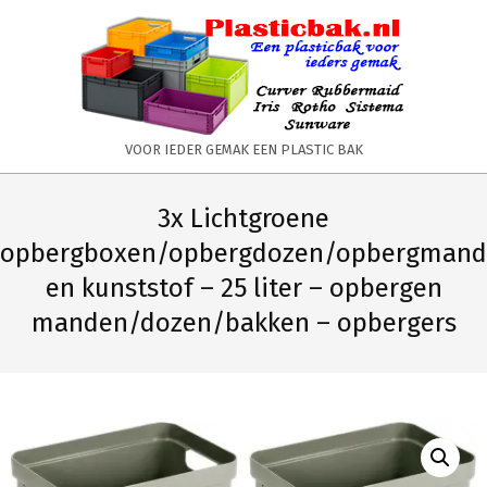
Skip
to
content
PLASTICBAK.NL
VOOR IEDER GEMAK EEN PLASTIC BAK
Primary
Secondary
Navigation
Navigation
3x Lichtgroene
Menu
Menu
opbergboxen/opbergdozen/opbergmand
en kunststof – 25 liter – opbergen
manden/dozen/bakken – opbergers