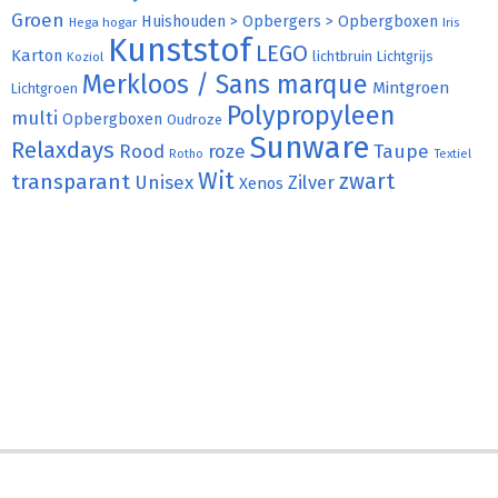
Groen
Huishouden > Opbergers > Opbergboxen
Hega hogar
Iris
Kunststof
LEGO
Karton
lichtbruin
Lichtgrijs
Koziol
Merkloos / Sans marque
Mintgroen
Lichtgroen
Polypropyleen
multi
Opbergboxen
Oudroze
Sunware
Relaxdays
Rood
roze
Taupe
Rotho
Textiel
Wit
transparant
zwart
Unisex
Zilver
Xenos