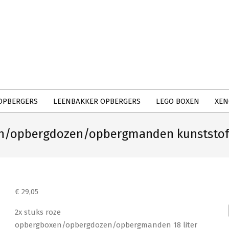
Primary
Navigation
Menu
OPBERGERS
LEENBAKKER OPBERGERS
LEGO BOXEN
XEN
en/opbergdozen/opbergmanden kunststof –
€
29,05
2x stuks roze
opbergboxen/opbergdozen/opbergmanden 18 liter