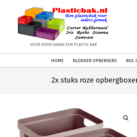
Skip
to
content
PLASTICBAK.NL
VOOR IEDER GEMAK EEN PLASTIC BAK
Secondary
HOME
BLOKKER OPBERGERS
BOL 
Navigation
Menu
2x stuks roze opbergbox