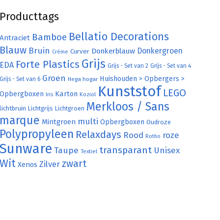
Producttags
Bellatio Decorations
Bamboe
Antraciet
Blauw
Bruin
Donkergroen
Donkerblauw
Curver
Crème
Grijs
Forte Plastics
EDA
Grijs - Set van 2
Grijs - Set van 4
Groen
Huishouden > Opbergers >
Grijs - Set van 6
Hega hogar
Kunststof
LEGO
Karton
Opbergboxen
Iris
Koziol
Merkloos / Sans
lichtbruin
Lichtgrijs
Lichtgroen
marque
multi
Mintgroen
Opbergboxen
Oudroze
Polypropyleen
Relaxdays
Rood
roze
Rotho
Sunware
transparant
Taupe
Unisex
Textiel
Wit
zwart
Zilver
Xenos