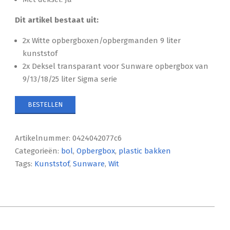
Dit artikel bestaat uit:
2x Witte opbergboxen/opbergmanden 9 liter
kunststof
2x Deksel transparant voor Sunware opbergbox van
9/13/18/25 liter Sigma serie
BESTELLEN
Artikelnummer:
0424042077c6
Categorieën:
bol
,
Opbergbox
,
plastic bakken
Tags:
Kunststof
,
Sunware
,
Wit