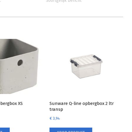
t
Soortgelijk bericht
pbergbox XS
Sunware Q-line opbergbox 2 ltr
transp
€
3,94