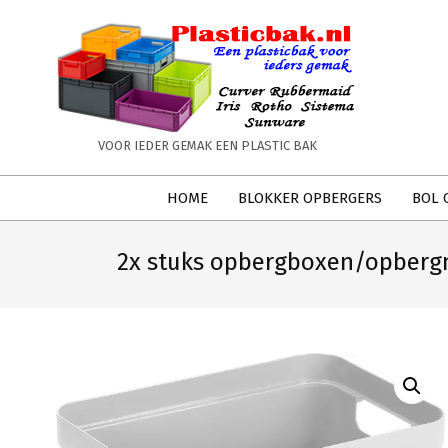
Skip
to
content
PLASTICBAK.NL
VOOR IEDER GEMAK EEN PLASTIC BAK
Secondary
HOME
BLOKKER OPBERGERS
BOL 
Navigation
Menu
2x stuks opbergboxen/opbergma