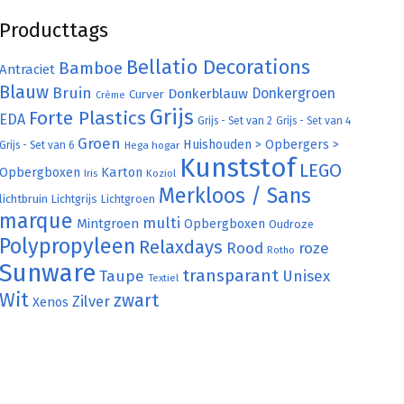
Producttags
Bellatio Decorations
Bamboe
Antraciet
Blauw
Bruin
Donkergroen
Donkerblauw
Curver
Crème
Grijs
Forte Plastics
EDA
Grijs - Set van 2
Grijs - Set van 4
Groen
Huishouden > Opbergers >
Grijs - Set van 6
Hega hogar
Kunststof
LEGO
Karton
Opbergboxen
Iris
Koziol
Merkloos / Sans
lichtbruin
Lichtgrijs
Lichtgroen
marque
multi
Mintgroen
Opbergboxen
Oudroze
Polypropyleen
Relaxdays
Rood
roze
Rotho
Sunware
transparant
Taupe
Unisex
Textiel
Wit
zwart
Zilver
Xenos