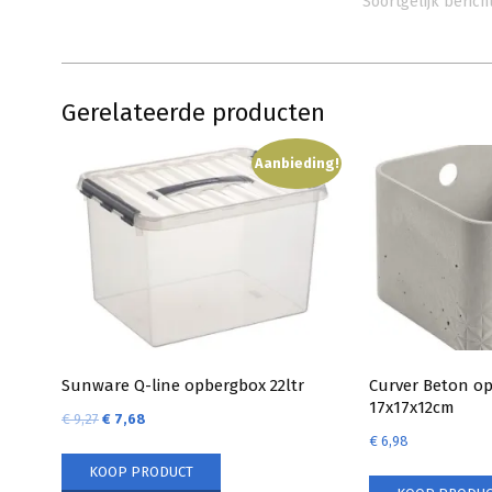
Soortgelijk berich
Gerelateerde producten
Aanbieding!
Sunware Q-line opbergbox 22ltr
Curver Beton o
17x17x12cm
€
9,27
€
7,68
€
6,98
KOOP PRODUCT