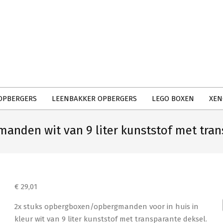
Primary
Navigation
Menu
OPBERGERS
LEENBAKKER OPBERGERS
LEGO BOXEN
XEN
nden wit van 9 liter kunststof met trans
€
29,01
2x stuks opbergboxen/opbergmanden voor in huis in
kleur wit van 9 liter kunststof met transparante deksel.