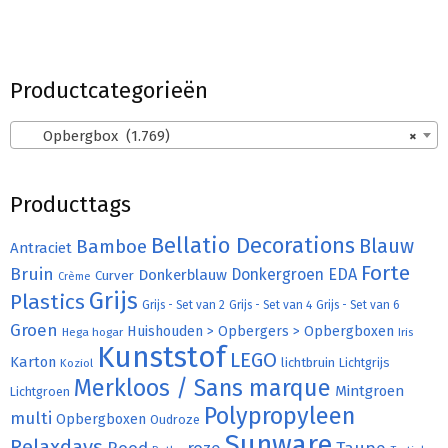
Productcategorieën
Opbergbox (1.769)
×
Producttags
Bellatio Decorations
Bamboe
Blauw
Antraciet
Forte
Bruin
Donkergroen
EDA
Donkerblauw
Curver
Crème
Grijs
Plastics
Grijs - Set van 2
Grijs - Set van 4
Grijs - Set van 6
Groen
Huishouden > Opbergers > Opbergboxen
Hega hogar
Iris
Kunststof
LEGO
Karton
lichtbruin
Lichtgrijs
Koziol
Merkloos / Sans marque
Mintgroen
Lichtgroen
Polypropyleen
multi
Opbergboxen
Oudroze
Sunware
Relaxdays