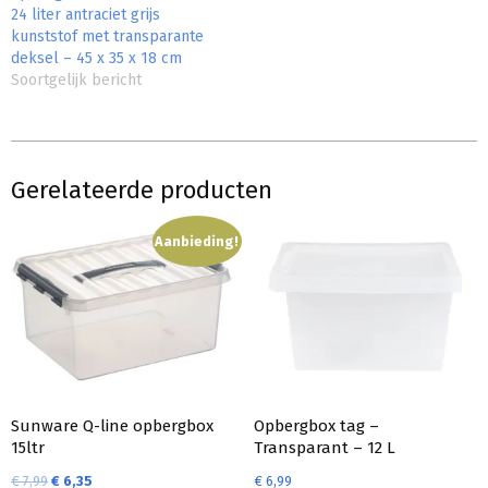
24 liter antraciet grijs
kunststof met transparante
deksel – 45 x 35 x 18 cm
Soortgelijk bericht
Gerelateerde producten
Aanbieding!
Sunware Q-line opbergbox
Opbergbox tag –
15ltr
Transparant – 12 L
€
7,99
€
6,35
€
6,99