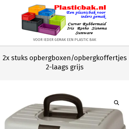
Skip
to
content
PLASTICBAK.NL
VOOR IEDER GEMAK EEN PLASTIC BAK
Primary
Secondary
Navigation
Navigation
2x stuks opbergboxen/opbergkoffertjes
Menu
Menu
2-laags grijs