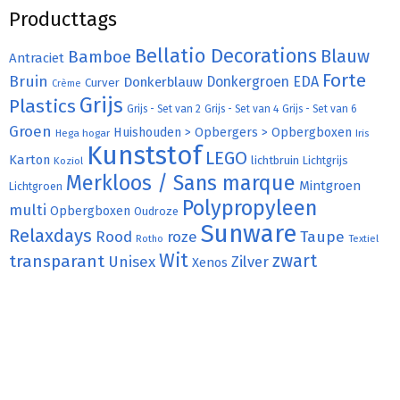
Producttags
Bellatio Decorations
Bamboe
Blauw
Antraciet
Forte
Bruin
Donkergroen
EDA
Donkerblauw
Curver
Crème
Grijs
Plastics
Grijs - Set van 2
Grijs - Set van 4
Grijs - Set van 6
Groen
Huishouden > Opbergers > Opbergboxen
Hega hogar
Iris
Kunststof
LEGO
Karton
lichtbruin
Lichtgrijs
Koziol
Merkloos / Sans marque
Mintgroen
Lichtgroen
Polypropyleen
multi
Opbergboxen
Oudroze
Sunware
Relaxdays
Rood
roze
Taupe
Rotho
Textiel
Wit
transparant
zwart
Unisex
Zilver
Xenos