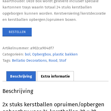
kaarthouder. Deze box wordt geleverd inclusief speciale
kartonnen trays waarin totaal 24 stuks kerstballen
opgeborgen kunnen worden. Kerstversiering/kerstdecoratie
en kerstballen opbergen/opruimen boxen.
BESTELLEN
Artikelnummer:
a902ca904df7
Categorieën:
bol
,
Opbergbox
,
plastic bakken
Tags:
Bellatio Decorations
,
Rood
,
Stof
Beschrijving
Extra informatie
Beschrijving
2x stuks kerstballen opruimen/opbergen