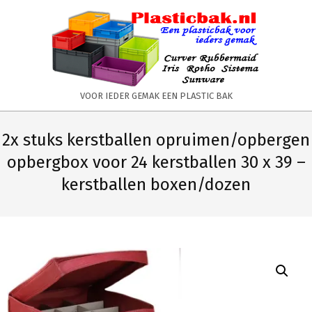
Skip
to
content
PLASTICBAK.NL
VOOR IEDER GEMAK EEN PLASTIC BAK
Primary
Secondary
Navigation
Navigation
2x stuks kerstballen opruimen/opbergen
Menu
Menu
opbergbox voor 24 kerstballen 30 x 39 –
kerstballen boxen/dozen