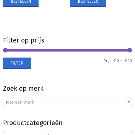
BESTELLEN
BESTELLEN
Filter op prijs
M
M
Prijs:
€ 0
—
€ 10
FILTER
p
p
Zoek op merk
Kies een Merk
Productcategorieën