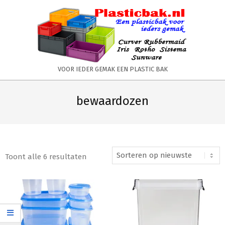
Skip
to
content
PLASTICBAK.NL
VOOR IEDER GEMAK EEN PLASTIC BAK
Primary
Secondary
Navigation
Navigation
bewaardozen
Menu
Menu
Toont alle 6 resultaten