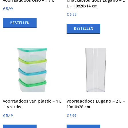
Voorraaddoos Oslo – 1,7 L
Knäckebröd doos Lugano – 2
L – 10x20x14 cm
€
5,99
€
6,99
BESTELLEN
BESTELLEN
Voorraadoos van plastic – 1 L
Voorraaddoos Lugano – 2 L –
– 4 stuks
10x10x28 cm
€
5,49
€
7,99