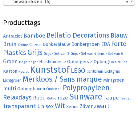
bewaardozen (6)
×
Producttags
Bellatio Decorations
Bamboe
Blauw
Antraciet
Forte
Bruin
Donkergroen
EDA
Donkerblauw
Curver
Crème
Grijs
Plastics
Grijs - Set van 2
Grijs - Set van 4
Grijs - Set van 6
Groen
Huishouden > Opbergers > Opbergboxen
Hega hogar
Iris
Kunststof
LEGO
Karton
lichtbruin
Lichtgrijs
Koziol
Merkloos / Sans marque
Mintgroen
Lichtgroen
Polypropyleen
multi
Opbergboxen
Oudroze
Sunware
Relaxdays
Rood
roze
Taupe
Rotho
Textiel
Wit
transparant
zwart
Unisex
Zilver
Xenos