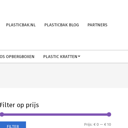
PLASTICBAK.NL
PLASTICBAK BLOG
PARTNERS
OS OPBERGBOXEN
PLASTIC KRATTEN
Filter op prijs
Min.
Max.
Prijs:
€ 0
—
€ 10
FILTER
prijs
prijs