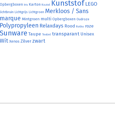
Kunststof
LEGO
Karton
Opbergboxen
Iris
Koziol
Merkloos / Sans
lichtbruin
Lichtgrijs
Lichtgroen
marque
multi
Mintgroen
Opbergboxen
Oudroze
Polypropyleen
Relaxdays
Rood
roze
Rotho
Sunware
transparant
Taupe
Unisex
Textiel
Wit
zwart
Zilver
Xenos