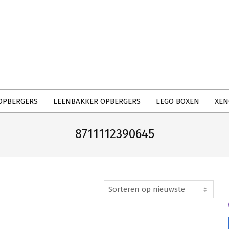
Primary
Navigation
Menu
OPBERGERS
LEENBAKKER OPBERGERS
LEGO BOXEN
XEN
8711112390645