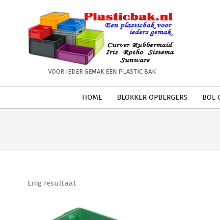
Skip
to
content
PLASTICBAK.NL
VOOR IEDER GEMAK EEN PLASTIC BAK
Secondary
HOME
BLOKKER OPBERGERS
BOL 
Navigation
Menu
Enig resultaat