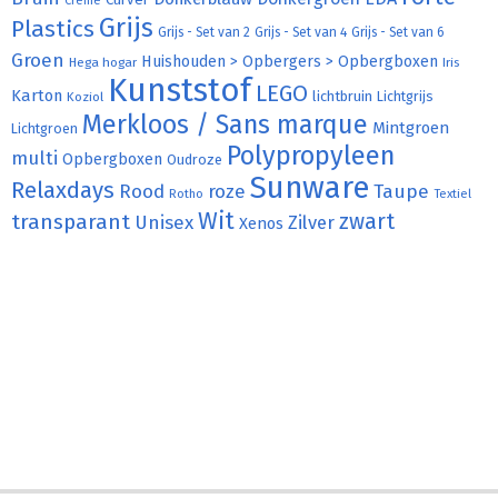
Curver
Crème
Grijs
Plastics
Grijs - Set van 2
Grijs - Set van 4
Grijs - Set van 6
Groen
Huishouden > Opbergers > Opbergboxen
Hega hogar
Iris
Kunststof
LEGO
Karton
lichtbruin
Lichtgrijs
Koziol
Merkloos / Sans marque
Mintgroen
Lichtgroen
Polypropyleen
multi
Opbergboxen
Oudroze
Sunware
Relaxdays
Rood
roze
Taupe
Rotho
Textiel
Wit
transparant
zwart
Unisex
Zilver
Xenos