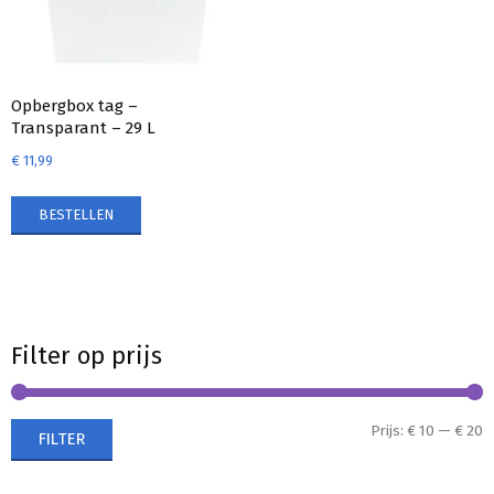
Opbergbox tag –
Transparant – 29 L
€
11,99
BESTELLEN
Filter op prijs
M
M
Prijs:
€ 10
—
€ 20
FILTER
p
p