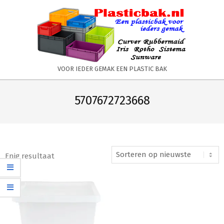
Skip
to
content
PLASTICBAK.NL
VOOR IEDER GEMAK EEN PLASTIC BAK
Primary
Secondary
Navigation
Navigation
5707672723668
Menu
Menu
Enig resultaat